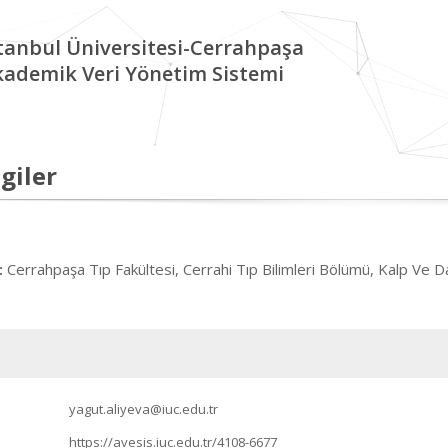
tanbul Üniversitesi-Cerrahpaşa
kademik Veri Yönetim Sistemi
giler
Cerrahpaşa Tıp Fakültesi, Cerrahi Tıp Bilimleri Bölümü, Kalp Ve D
:
yagut.aliyeva@iuc.edu.tr
https://avesis.iuc.edu.tr/4108-6677