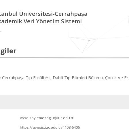
tanbul Üniversitesi-Cerrahpaşa
kademik Veri Yönetim Sistemi
giler
Cerrahpaşa Tıp Fakültesi, Dahili Tıp Bilimleri Bölümü, Çocuk Ve Erg
:
ayse.soylemezoglu@iuc.edu.tr
https://avesis.iuc.edu.tr/4108-6406