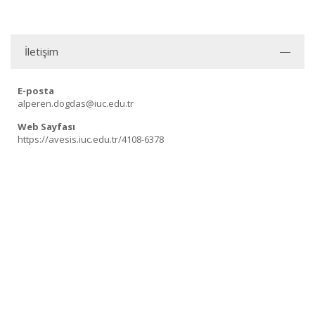
İletişim
E-posta
alperen.dogdas@iuc.edu.tr
Web Sayfası
https://avesis.iuc.edu.tr/4108-6378