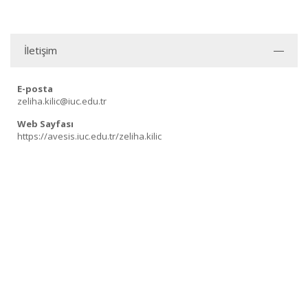
İletişim
E-posta
zeliha.kilic@iuc.edu.tr
Web Sayfası
https://avesis.iuc.edu.tr/zeliha.kilic