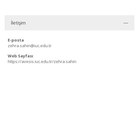
İletişim
E-posta
zehra.sahin@iuc.edu.tr
Web Sayfası
https://avesis.iuc.edu.tr/zehra.sahin