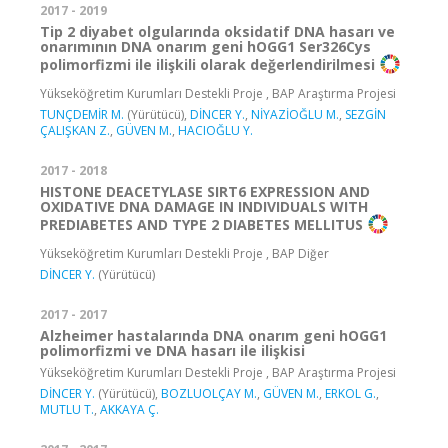
2017 - 2019
Tip 2 diyabet olgularında oksidatif DNA hasarı ve
onarımının DNA onarım geni hOGG1 Ser326Cys
polimorfizmi ile ilişkili olarak değerlendirilmesi
Yükseköğretim Kurumları Destekli Proje , BAP Araştırma Projesi
TUNÇDEMİR M.
(Yürütücü),
DİNCER Y.
,
NİYAZİOĞLU M.
,
SEZGİN
ÇALIŞKAN Z.
,
GÜVEN M.
,
HACIOĞLU Y.
2017 - 2018
HISTONE DEACETYLASE SIRT6 EXPRESSION AND
OXIDATIVE DNA DAMAGE IN INDIVIDUALS WITH
PREDIABETES AND TYPE 2 DIABETES MELLITUS
Yükseköğretim Kurumları Destekli Proje , BAP Diğer
DİNCER Y.
(Yürütücü)
2017 - 2017
Alzheimer hastalarında DNA onarım geni hOGG1
polimorfizmi ve DNA hasarı ile ilişkisi
Yükseköğretim Kurumları Destekli Proje , BAP Araştırma Projesi
DİNCER Y.
(Yürütücü),
BOZLUOLÇAY M.
,
GÜVEN M.
,
ERKOL G.
,
MUTLU T.
,
AKKAYA Ç.