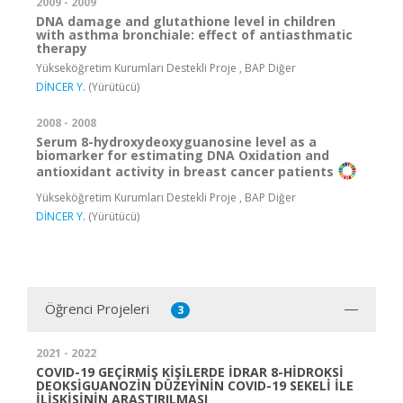
2009 - 2009
DNA damage and glutathione level in children
with asthma bronchiale: effect of antiasthmatic
therapy
Yükseköğretim Kurumları Destekli Proje , BAP Diğer
DİNCER Y.
(Yürütücü)
2008 - 2008
Serum 8-hydroxydeoxyguanosine level as a
biomarker for estimating DNA Oxidation and
antioxidant activity in breast cancer patients
Yükseköğretim Kurumları Destekli Proje , BAP Diğer
DİNCER Y.
(Yürütücü)
Öğrenci Projeleri
3
2021 - 2022
COVID-19 GEÇİRMİŞ KİŞİLERDE İDRAR 8-HİDROKSİ
DEOKSİGUANOZİN DÜZEYİNİN COVID-19 SEKELİ İLE
İLİŞKİSİNİN ARAŞTIRILMASI