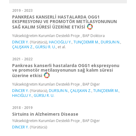
2019 - 2023
PANKREAS KANSERLİ HASTALARDA OGG1
EKSPRESYONU VE PROMOTÖR METİLASYONUNUN
SAĞ KALIM SÜRESİ ÜZERİNE ETKİSİ
Yükseköğretim Kurumları Destekli Proje , BAP Doktora
DİNCER Y.
(Yürütücü),
HACIOĞLU Y.
,
TUNÇDEMİR M.
,
DURSUN N.
,
ÇALIŞKAN Z.
,
GÜRSU R. U.
, et al.
2021 - 2022
Pankreas kanserli hastalarda OGG1 ekspresyonu
ve promotör metilasyonunun sağ kalım süresi
üzerine etkisi
Yükseköğretim Kurumları Destekli Proje , BAP Diğer
DİNCER Y.
(Yürütücü),
DURSUN N.
,
ÇALIŞKAN Z.
,
TUNÇDEMİR M.
,
HACIĞLU Y.
,
GÜRSU R. U.
2018 - 2019
Sirtuins in Alzheimers Disease
Yükseköğretim Kurumları Destekli Proje , BAP Diğer
DİNCER Y.
(Yürütücü)