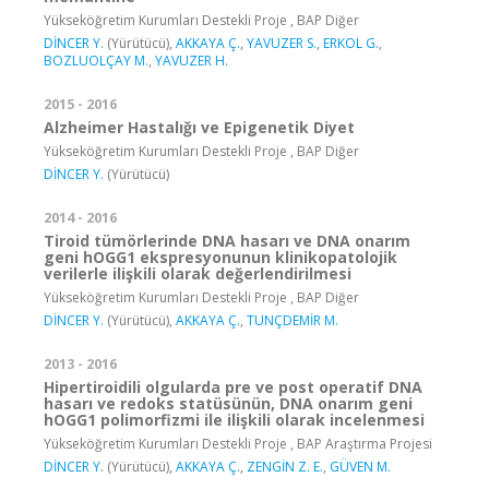
Yükseköğretim Kurumları Destekli Proje , BAP Diğer
DİNCER Y.
(Yürütücü),
AKKAYA Ç.
,
YAVUZER S.
,
ERKOL G.
,
BOZLUOLÇAY M.
,
YAVUZER H.
2015 - 2016
Alzheimer Hastalığı ve Epigenetik Diyet
Yükseköğretim Kurumları Destekli Proje , BAP Diğer
DİNCER Y.
(Yürütücü)
2014 - 2016
Tiroid tümörlerinde DNA hasarı ve DNA onarım
geni hOGG1 ekspresyonunun klinikopatolojik
verilerle ilişkili olarak değerlendirilmesi
Yükseköğretim Kurumları Destekli Proje , BAP Diğer
DİNCER Y.
(Yürütücü),
AKKAYA Ç.
,
TUNÇDEMİR M.
2013 - 2016
Hipertiroidili olgularda pre ve post operatif DNA
hasarı ve redoks statüsünün, DNA onarım geni
hOGG1 polimorfizmi ile ilişkili olarak incelenmesi
Yükseköğretim Kurumları Destekli Proje , BAP Araştırma Projesi
DİNCER Y.
(Yürütücü),
AKKAYA Ç.
,
ZENGİN Z. E.
,
GÜVEN M.