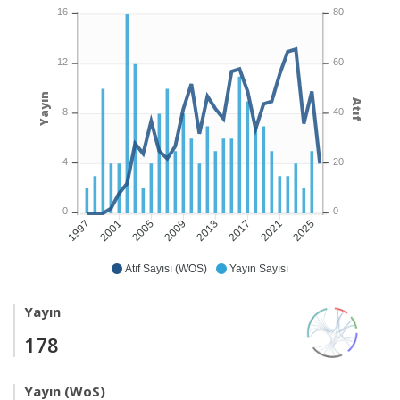
16
80
12
60
Yayın
Atıf
8
40
4
20
0
0
2001
2005
2009
2013
2017
2021
2025
1997
Atıf Sayısı (WOS)
Yayın Sayısı
Yayın
178
Yayın (WoS)