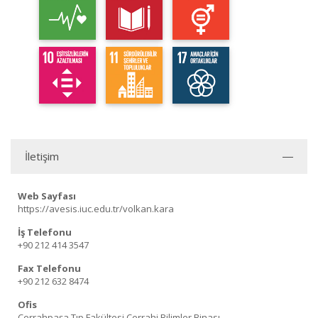
İletişim
Web Sayfası
https://avesis.iuc.edu.tr/volkan.kara
İş Telefonu
+90 212 414 3547
Fax Telefonu
+90 212 632 8474
Ofis
Cerrahpaşa Tıp Fakültesi Cerrahi Bilimler Binası