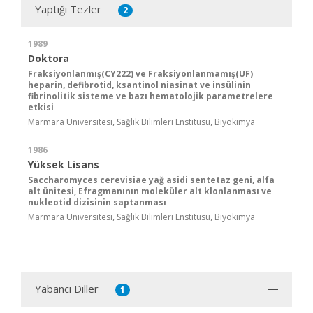
Yaptığı Tezler
2
1989
Doktora
Fraksiyonlanmış(CY222) ve Fraksiyonlanmamış(UF)
heparin, defibrotid, ksantinol niasinat ve insülinin
fibrinolitik sisteme ve bazı hematolojik parametrelere
etkisi
Marmara Üniversitesi, Sağlık Bilimleri Enstitüsü, Biyokimya
1986
Yüksek Lisans
Saccharomyces cerevisiae yağ asidi sentetaz geni, alfa
alt ünitesi, Efragmanının moleküler alt klonlanması ve
nukleotid dizisinin saptanması
Marmara Üniversitesi, Sağlık Bilimleri Enstitüsü, Biyokimya
Yabancı Diller
1