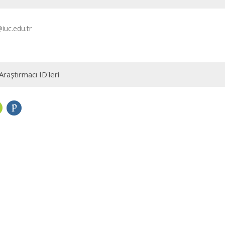
iuc.edu.tr
Araştırmacı ID'leri