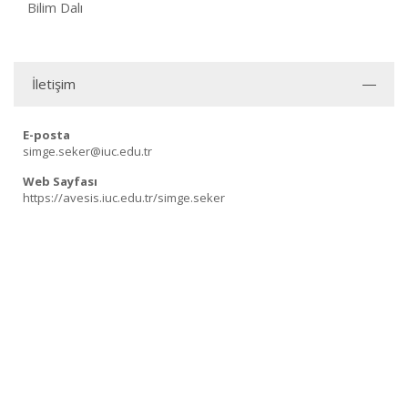
Bilim Dalı
İletişim
E-posta
simge.seker@iuc.edu.tr
Web Sayfası
https://avesis.iuc.edu.tr/simge.seker