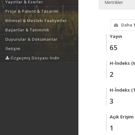
Yayınlar & Eserler
Metrikler
Proje & Patent & Tasarım
Bilimsel & Mesleki Faaliyetler
Daha 
Başarılar & Tanınırlık
Yayın
Duyurular & Dokümanlar
65
İletişim
Özgeçmiş Dosyası İndir
H-İndeks (
2
H-İndeks (T
3
Açık Erişim
1