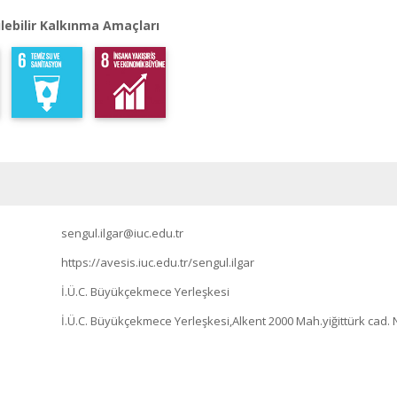
lebilir Kalkınma Amaçları
sengul.ilgar@iuc.edu.tr
https://avesis.iuc.edu.tr/sengul.ilgar
İ.Ü.C. Büyükçekmece Yerleşkesi
İ.Ü.C. Büyükçekmece Yerleşkesi,Alkent 2000 Mah.yiğittürk cad