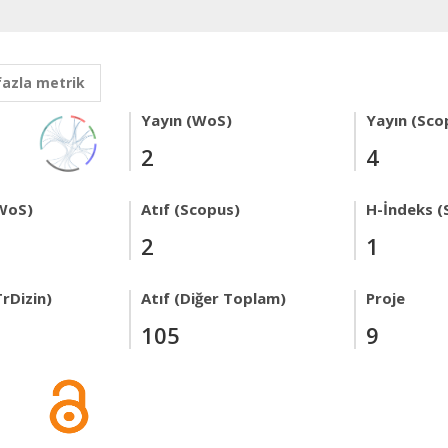
fazla metrik
Yayın (WoS)
Yayın (Sco
2
4
WoS)
Atıf (Scopus)
H-İndeks (
2
1
rDizin)
Atıf (Diğer Toplam)
Proje
105
9