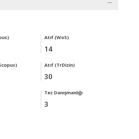
pus)
Atıf (WoS)
14
Scopus)
Atıf (TrDizin)
30
Tez Danışmanlığı
3