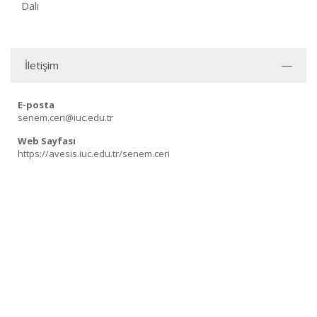
Dalı
İletişim
E-posta
senem.ceri@iuc.edu.tr
Web Sayfası
https://avesis.iuc.edu.tr/senem.ceri