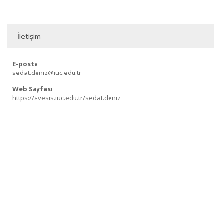
İletişim
E-posta
sedat.deniz@iuc.edu.tr
Web Sayfası
https://avesis.iuc.edu.tr/sedat.deniz