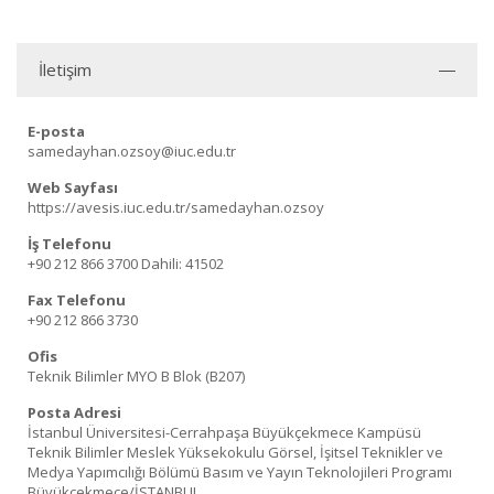
İletişim
E-posta
samedayhan.ozsoy@iuc.edu.tr
Web Sayfası
https://avesis.iuc.edu.tr/samedayhan.ozsoy
İş Telefonu
+90 212 866 3700
Dahili: 41502
Fax Telefonu
+90 212 866 3730
Ofis
Teknik Bilimler MYO B Blok (B207)
Posta Adresi
İstanbul Üniversitesi-Cerrahpaşa Büyükçekmece Kampüsü
Teknik Bilimler Meslek Yüksekokulu Görsel, İşitsel Teknikler ve
Medya Yapımcılığı Bölümü Basım ve Yayın Teknolojileri Programı
Büyükçekmece/İSTANBUL