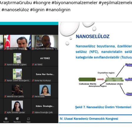
AraştırmaGrubu
#kongre
#biyonanomalzemeler
#yeşilmalzemel
z
#nanoselüloz
#lignin
#nanolignin