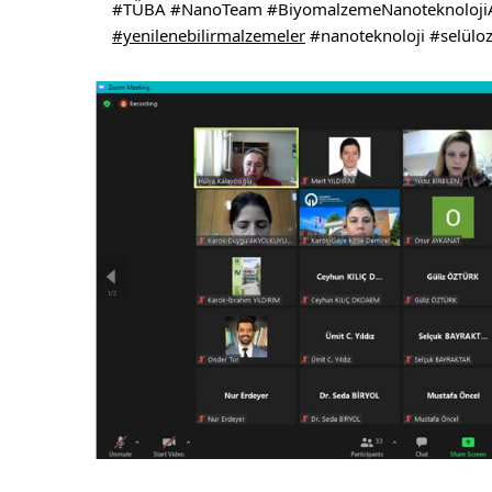
#TÜBA
#NanoTeam
#BiyomalzemeNanoteknoloji
#yenilenebilirmalzemeler
#nanoteknoloji
#selülo