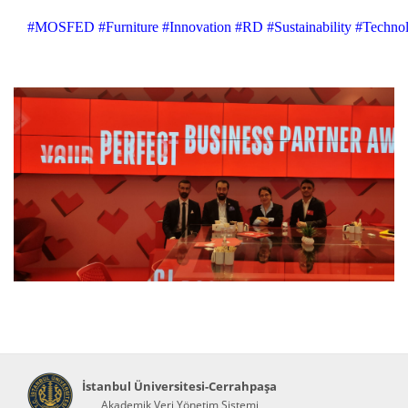
#MOSFED
#Furniture
#Innovation
#RD
#Sustainability
#Techno
İstanbul Üniversitesi-Cerrahpaşa
Akademik Veri Yönetim Sistemi