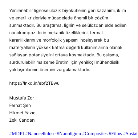
Yenilenebilir lignoselülozik biyokütlenin geri kazanımı, iklim
ve enerji krizleriyle mücadelede önemli bir çözüm
sunmaktadır. Bu araştırma, lignin ve selülozdan elde edilen
nanokompozitlerin mekanik özelliklerini, termal
kararlılıklarını ve morfolojik yapısını inceleyerek bu
materyallerin yüksek katma değerli kullanımlarına olanak
sağlayan potansiyelini ortaya koymaktadır. Bu çalışma,
sürdürülebilir malzeme üretimi için yenilikçi mühendislik
yaklaşımlarının önemini vurgulamaktadır.
https://lnkd.in/ebf2TBwu
Mustafa Zor
Ferhat Şen
Hikmet Yazıcı
Zeki Candan
#MDPI
#Nanocellulose
#Nanolignin
#Composites
#Films
#Sustai