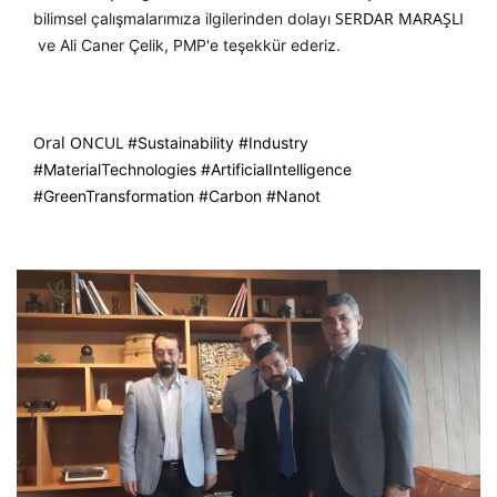
SERDAR MARAŞLI
bilimsel çalışmalarımıza ilgilerinden dolayı
ve Ali Caner Çelik, PMP'e teşekkür ederiz.
Oral ONCUL
#
Sustainability
#
Industry
hashtag
hashtag
hashtag
#
MaterialTechnologies
#
ArtificialIntelligence
hashtag
hashtag
#
GreenTransformation
#
Carbon
#
Nanot
hashtag
hashtag