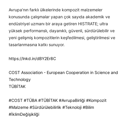
Avrupa’nın farklı ülkelerinde kompozit malzemeler
konusunda çalışmalar yapan çok sayıda akademik ve
endüstriyel uzmanı bir araya getiren HISTRATE; ultra
yüksek performanslı, dayanıklı, güvenli, sürdürülebilir ve
yeni gelişmiş kompozitlerin keşfedilmesi, geliştirilmesi ve
tasarlanmasına katkı sunuyor.
https://lnkd.in/dBY2Er8C
COST Association - European Cooperation in Science and
Technology
TÜBİTAK
hashtag
#
COST
#
TÜBA
#
TÜBİTAK
#
AvrupaBirliği
#
Kompozit
hashtag
hashtag
hashtag
hashtag
hashtag
#
Malzeme
#
Sürdürülebilirlik
#
Teknoloji
#
Bilim
hashtag
hashtag
hashtag
hashtag
#
İklimDeğişikliği