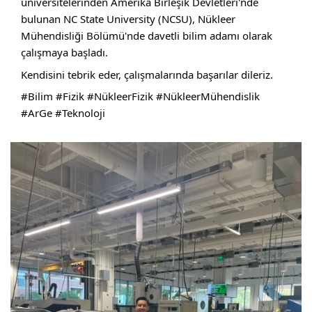
üniversitelerinden Amerika Birleşik Devletleri'nde 
bulunan 
NC State University
 (NCSU), Nükleer 
Mühendisliği Bölümü'nde davetli bilim adamı olarak 
çalışmaya başladı.
Kendisini tebrik eder, çalışmalarında başarılar dileriz.
#Bilim
#Fizik
#NükleerFizik
#NükleerMühendislik
#ArGe
#Teknoloji