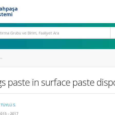
rahpaşa
stemi
..
ngs paste in surface paste dis
,
TÜYLÜ S.
2015 - 2017