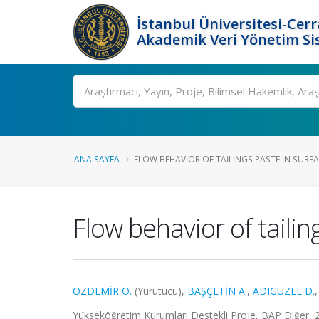
İstanbul Üniversitesi-Cer
Akademik Veri Yönetim Si
Ara
ANA SAYFA
FLOW BEHAVIOR OF TAILINGS PASTE IN SURFA.
Flow behavior of taili
ÖZDEMİR O.
(Yürütücü),
BAŞÇETİN A.
,
ADIGÜZEL D.
Yükseköğretim Kurumları Destekli Proje, BAP Diğer, 