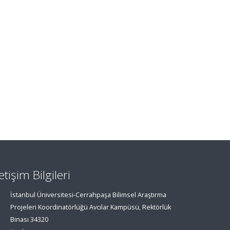
letişim Bilgileri
İstanbul Üniversitesi-Cerrahpaşa Bilimsel Araştırma
Projeleri Koordinatörlüğü Avcılar Kampüsü, Rektörlük
Binası 34320