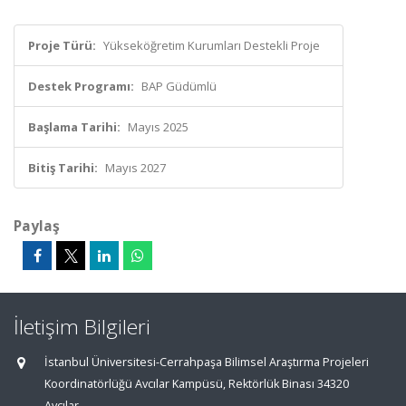
Proje Türü:
Yükseköğretim Kurumları Destekli Proje
Destek Programı:
BAP Güdümlü
Başlama Tarihi:
Mayıs 2025
Bitiş Tarihi:
Mayıs 2027
Paylaş
İletişim Bilgileri
İstanbul Üniversitesi-Cerrahpaşa Bilimsel Araştırma Projeleri
Koordinatörlüğü Avcılar Kampüsü, Rektörlük Binası 34320
Avcılar