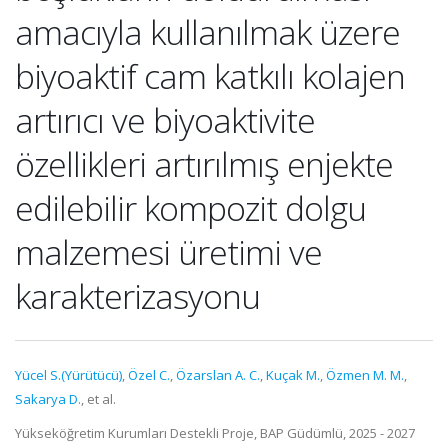
amacıyla kullanılmak üzere
biyoaktif cam katkılı kolajen
artırıcı ve biyoaktivite
özellikleri artırılmış enjekte
edilebilir kompozit dolgu
malzemesi üretimi ve
karakterizasyonu
Yücel S.(Yürütücü)
,
Özel C.
,
Özarslan A. C.
,
Kuçak M.
,
Özmen M. M.
,
Sakarya D.
, et al.
Yükseköğretim Kurumları Destekli Proje, BAP Güdümlü, 2025 - 2027