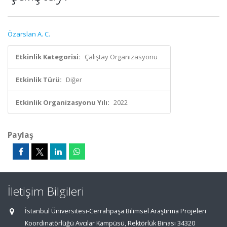
Özarslan A. C.
Etkinlik Kategorisi:
Çalıştay Organizasyonu
Etkinlik Türü:
Diğer
Etkinlik Organizasyonu Yılı:
2022
Paylaş
İletişim Bilgileri
İstanbul Üniversitesi-Cerrahpaşa Bilimsel Araştırma Projeleri
Koordinatörlüğü Avcılar Kampüsü, Rektörlük Binası 34320