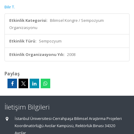
Bilir T.
Etkinlik Kategorisi:
Bilimsel Kongre / Sempozyum
Organizasyonu
Etkinlik Türü:
Sempozyum
Etkinlik Organizasyonu Yılı:
2008
Paylaş
İletişim Bilgileri
İstanbul Üniversitesi-Cerrahpaşa Bilimsel Araştırma Projeleri
Koordinatörlüğü Avcılar Kampüsü, Rektörlük Binası 34320
Avcılar