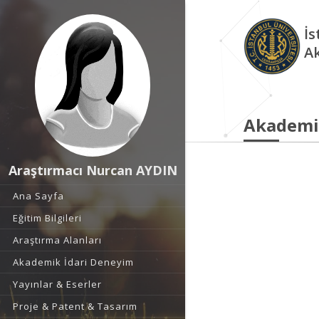
İs
A
Akademi
Araştırmacı Nurcan AYDIN
Ana Sayfa
Eğitim Bilgileri
Araştırma Alanları
Akademik İdari Deneyim
Yayınlar & Eserler
Proje & Patent & Tasarım