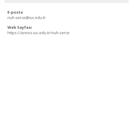
E-posta
nuh.serce@iuc.edu.tr
Web Sayfası
https://avesis.iuc.edu.tr/nuh.serce