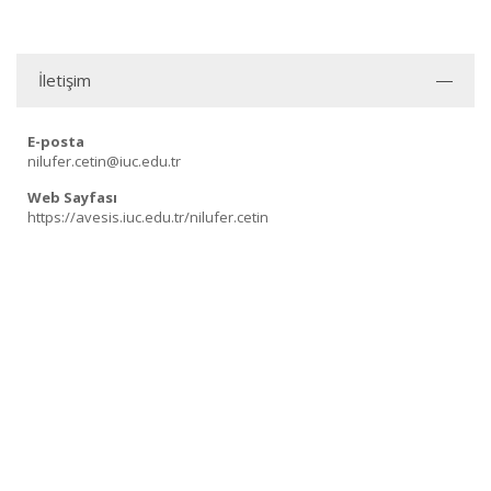
İletişim
E-posta
nilufer.cetin@iuc.edu.tr
Web Sayfası
https://avesis.iuc.edu.tr/nilufer.cetin