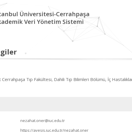
tanbul Üniversitesi-Cerrahpaşa
kademik Veri Yönetim Sistemi
giler
Cerrahpaşa Tıp Fakültesi, Dahili Tıp Bilimleri Bölümü, İç Hastalıklar
:
nezahat.oner@iuc.edu.tr
https://avesis.iuc.edu.tr/nezahat.oner