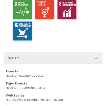
İletişim
E-posta
neslihan.ozcan@iuc.edu.tr
Diğer E-posta
neslihan_keser@hotmail.com
Web Sayfası
https://avesis.iuc.edu.tr/neslihan.ozcan