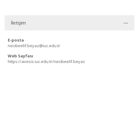
İletişim
E-posta
necibeelif.beyaz@iuc.edu.tr
Web Sayfası
https://avesis.iuc.edu.tr/necibeelif.beyaz