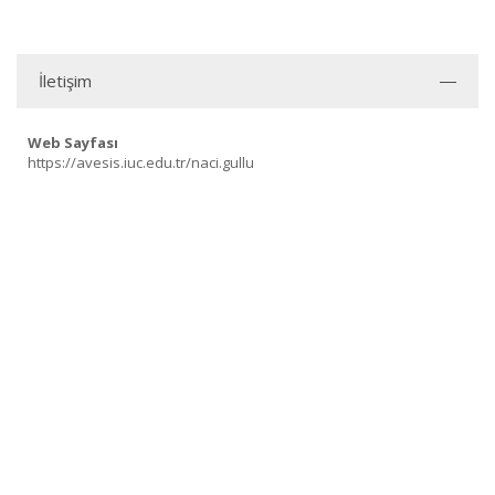
İletişim
Web Sayfası
https://avesis.iuc.edu.tr/naci.gullu