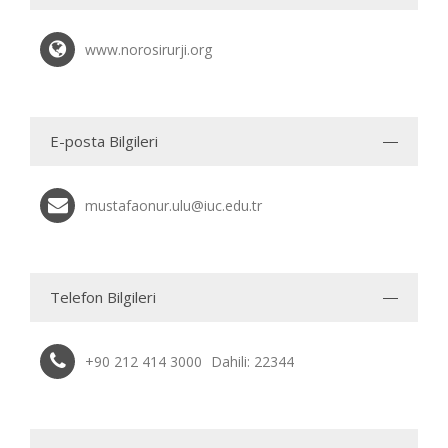
www.norosirurji.org
E-posta Bilgileri
mustafaonur.ulu@iuc.edu.tr
Telefon Bilgileri
+90 212 414 3000
Dahili: 22344