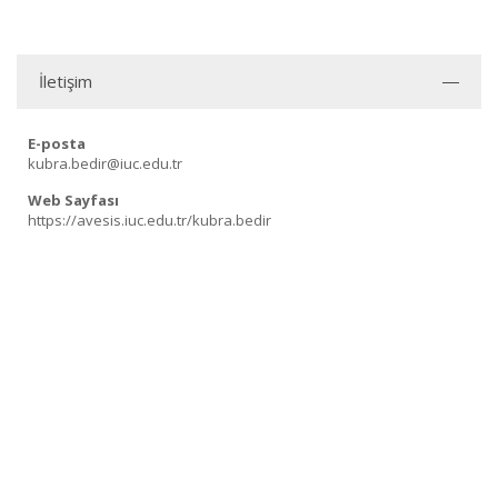
İletişim
E-posta
kubra.bedir@iuc.edu.tr
Web Sayfası
https://avesis.iuc.edu.tr/kubra.bedir