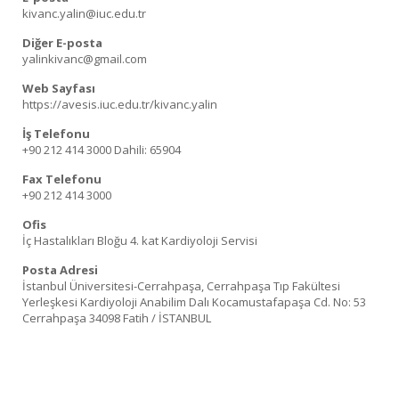
kivanc.yalin@iuc.edu.tr
Diğer E-posta
yalinkivanc@gmail.com
Web Sayfası
https://avesis.iuc.edu.tr/kivanc.yalin
İş Telefonu
+90 212 414 3000
Dahili: 65904
Fax Telefonu
+90 212 414 3000
Ofis
İç Hastalıkları Bloğu 4. kat Kardiyoloji Servisi
Posta Adresi
İstanbul Üniversitesi-Cerrahpaşa, Cerrahpaşa Tıp Fakültesi
Yerleşkesi Kardiyoloji Anabilim Dalı Kocamustafapaşa Cd. No: 53
Cerrahpaşa 34098 Fatih / İSTANBUL