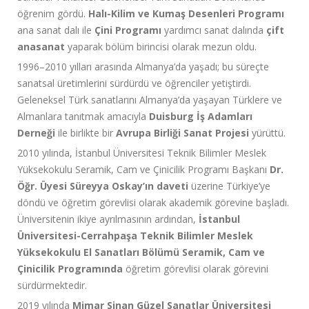
öğrenim gördü.
Halı-Kilim ve Kumaş Desenleri Programı
ana sanat dalı ile
Çini Programı
yardımcı sanat dalında
çift
anasanat
yaparak bölüm birincisi olarak mezun oldu.
1996–2010 yılları arasında Almanya’da yaşadı; bu süreçte
sanatsal üretimlerini sürdürdü ve öğrenciler yetiştirdi.
Geleneksel Türk sanatlarını Almanya’da yaşayan Türklere ve
Almanlara tanıtmak amacıyla
Duisburg İş Adamları
Derneği
ile birlikte bir
Avrupa Birliği Sanat Projesi
yürüttü.
2010 yılında, İstanbul Üniversitesi Teknik Bilimler Meslek
Yüksekokulu Seramik, Cam ve Çinicilik Programı Başkanı
Dr.
Öğr. Üyesi Süreyya Oskay’ın daveti
üzerine Türkiye’ye
döndü ve öğretim görevlisi olarak akademik görevine başladı.
Üniversitenin ikiye ayrılmasının ardından,
İstanbul
Üniversitesi-Cerrahpaşa Teknik Bilimler Meslek
Yüksekokulu El Sanatları Bölümü Seramik, Cam ve
Çinicilik Programında
öğretim görevlisi olarak görevini
sürdürmektedir.
2019 yılında
Mimar Sinan Güzel Sanatlar Üniversitesi