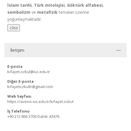
İslam tarihi
,
Türk mitolojisi
,
Göktürk alfabesi
,
sembolizm
ve
metafizik
temaları üzerine
yoğunlaşmaktadır.
clea
İletişim
E-posta
kifayet.ozkul@iuc.edu.tr
Diğer E-posta
kifayetozkultr@gmail.com
Web Sayfası
https://avesis.iuc.edu.tr/kifayet.ozkul
İş Telefonu
+90 212 866 3700
Dahili: 43476