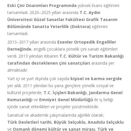
Eski Çini Onarımları Programında
yüksek lisans eğitimini
tamamladı. 2020–2025 yılları arasında
T.C. Aydın
Üniversitesi Güzel Sanatlar Fakültesi Grafik Tasarım
Bölümünde Sanatta Yeterlilik (Doktora)
eğitimini
tamamladı.
2013–2017 yılları arasında
Esenler Ortopedik Engelliler
Derneğinde
, engelli çocuklara yönelik çini sanatı eğitimleri
verdi. 2013 yılından itibaren
T.C. Kültür ve Turizm Bakanlığı
tarafından desteklenen çini sanatçıları
arasında yer
almaktadır.
Yurt içi ve yurt dışında çok sayıda
kişisel ve karma sergide
yer aldı. 2011 yılından bu yana gençlere yönelik sosyal ve
kültürel projelerde;
T.C. İçişleri Bakanlığı
,
Jandarma Genel
Komutanlığı
ve
Emniyet Genel Müdürlüğü
ile iş birliği
içinde sanat etkinlikleri ve projeler yürütmektedir.
Sanatsal ve akademik çalışmalarında ağırlıklı olarak;
Türk Devletleri tarihi
,
Büyük Selçuklu
,
Anadolu Selçuklu
ve
Osmanlı dönemi kültür ve sanat mirası
,
Türk ve