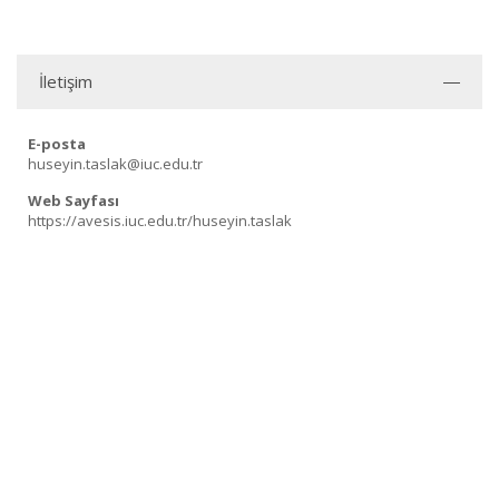
İletişim
E-posta
huseyin.taslak@iuc.edu.tr
Web Sayfası
https://avesis.iuc.edu.tr/huseyin.taslak