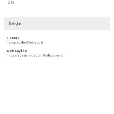
Dalı
İletişim
E-posta
hatice.soyler@iuc.edu.tr
Web Sayfası
https://avesis.iuc.edu.tr/hatice.soyler