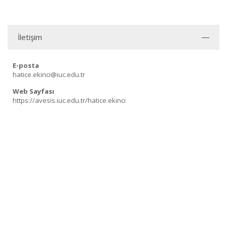
İletişim
E-posta
hatice.ekinci@iuc.edu.tr
Web Sayfası
https://avesis.iuc.edu.tr/hatice.ekinci