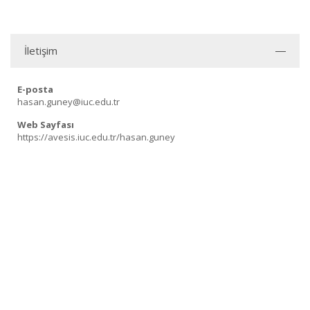
İletişim
E-posta
hasan.guney@iuc.edu.tr
Web Sayfası
https://avesis.iuc.edu.tr/hasan.guney