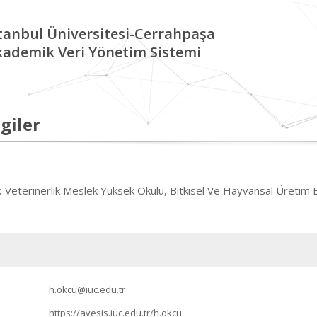
tanbul Üniversitesi-Cerrahpaşa
kademik Veri Yönetim Sistemi
giler
Veterinerlik Meslek Yüksek Okulu, Bitkisel Ve Hayvansal Üretim 
:
h.okcu@iuc.edu.tr
https://avesis.iuc.edu.tr/h.okcu