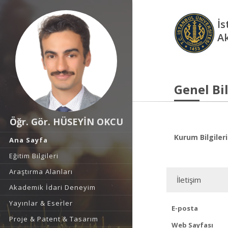
İs
A
Genel Bil
Öğr. Gör. HÜSEYİN OKCU
Kurum Bilgileri
Ana Sayfa
Eğitim Bilgileri
Araştırma Alanları
İletişim
Akademik İdari Deneyim
Yayınlar & Eserler
E-posta
Proje & Patent & Tasarım
Web Sayfası