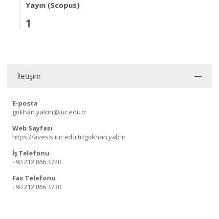
Yayın (Scopus)
1
İletişim
E-posta
gokhan.yalcin@iuc.edu.tr
Web Sayfası
https://avesis.iuc.edu.tr/gokhan.yalcin
İş Telefonu
+90 212 866 3720
Fax Telefonu
+90 212 866 3730