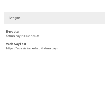
İletişim
E-posta
fatma.cayir@iuc.edu.tr
Web Sayfası
https://avesis.iuc.edu.tr/fatma.cayir