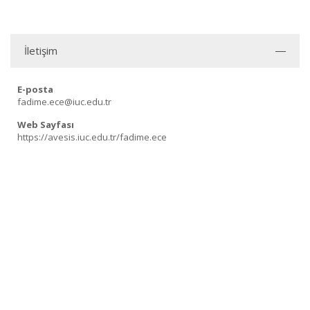
İletişim
E-posta
fadime.ece@iuc.edu.tr
Web Sayfası
https://avesis.iuc.edu.tr/fadime.ece