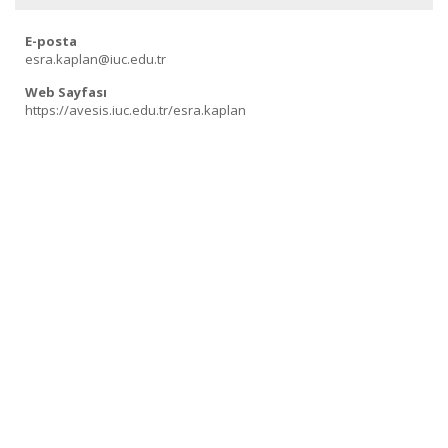
E-posta
esra.kaplan@iuc.edu.tr
Web Sayfası
https://avesis.iuc.edu.tr/esra.kaplan