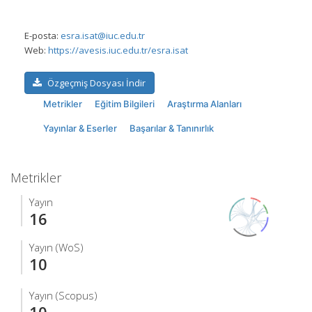
E-posta:
esra.isat@iuc.edu.tr
Web:
https://avesis.iuc.edu.tr/esra.isat
Özgeçmiş Dosyası İndir
Metrikler
Eğitim Bilgileri
Araştırma Alanları
Yayınlar & Eserler
Başarılar & Tanınırlık
Metrikler
Yayın
16
Yayın (WoS)
10
Yayın (Scopus)