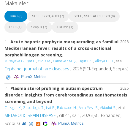
Makaleler
Tümü (8)
SCI-E, SSCI, AHCI (7)
SCI-E, SSCI, AHCI, ESCI (8)
ESCI (1)
Scopus (7)
TRDizin (1)
1.
Acute hepatic porphyria masquerading as familial
2026
Mediterranean fever: results of a cross-sectional
porphobilinogen screening.
Musayeva G.
,
İşat E.
,
Yıldız M.
,
Cansever M. Ş.
,
Uğurlu S.
,
Alkaya D. U.
, et al.
Orphanet journal of rare diseases
, 2026 (SCI-Expanded, Scopus)
PlumX Metrics
2.
Plasma sterol profiling in autism spectrum
2026
disorder: insights from cerebrotendinous xanthomatosis
screening and beyond
Calisgan K.
,
Zubarioglu T.
,
İsat E.
,
Babazade H.
,
Akca-Yesil S.
,
Akbulut S.
, et al.
METABOLIC BRAIN DISEASE
, cilt.41, sa.1, 2026 (SCI-Expanded,
PlumX Metrics
Scopus)