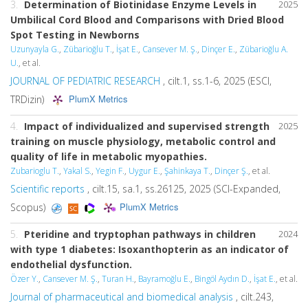
3.
Determination of Biotinidase Enzyme Levels in
2025
Umbilical Cord Blood and Comparisons with Dried Blood
Spot Testing in Newborns
Uzunyayla G.
,
Zübarioğlu T.
,
İşat E.
,
Cansever M. Ş.
,
Dinçer E.
,
Zübarioğlu A.
U.
, et al.
JOURNAL OF PEDIATRIC RESEARCH
, cilt.1, ss.1-6, 2025 (ESCI,
PlumX Metrics
TRDizin)
4.
Impact of individualized and supervised strength
2025
training on muscle physiology, metabolic control and
quality of life in metabolic myopathies.
Zubarioglu T.
,
Yakal S.
,
Yegin F.
,
Uygur E.
,
Şahinkaya T.
,
Dinçer Ş.
, et al.
Scientific reports
, cilt.15, sa.1, ss.26125, 2025 (SCI-Expanded,
PlumX Metrics
Scopus)
5.
Pteridine and tryptophan pathways in children
2024
with type 1 diabetes: Isoxanthopterin as an indicator of
endothelial dysfunction.
Özer Y.
,
Cansever M. Ş.
,
Turan H.
,
Bayramoğlu E.
,
Bingöl Aydın D.
,
İşat E.
, et al.
Journal of pharmaceutical and biomedical analysis
, cilt.243,