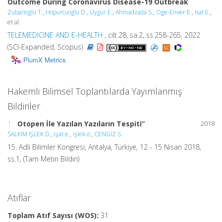
Outcome During Coronavirus Disease-19 Outbreak
Zubarioglu T.
,
Hopurcuoglu D.
,
Uygur E.
,
Ahmadzada S.
,
Oge-Enver E.
,
Isat E.
,
et al.
TELEMEDICINE AND E-HEALTH
, cilt.28, sa.2, ss.258-265, 2022
(SCI-Expanded, Scopus)
PlumX Metrics
Hakemli Bilimsel Toplantılarda Yayımlanmış
Bildiriler
1.
Otopen İle Yazılan Yazıların Tespiti”
2018
SALKIM İŞLEK D.
,
işat e.
,
işlek ö.
,
CENGİZ S.
15. Adli Bilimler Kongresi, Antalya, Türkiye, 12 - 15 Nisan 2018,
ss.1, (Tam Metin Bildiri)
Atıflar
Toplam Atıf Sayısı (WOS):
31