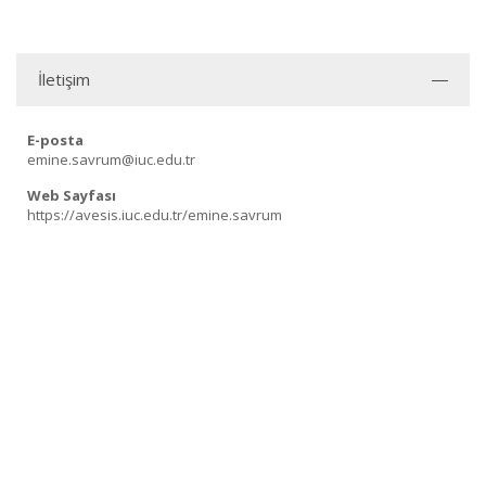
İletişim
E-posta
emine.savrum@iuc.edu.tr
Web Sayfası
https://avesis.iuc.edu.tr/emine.savrum