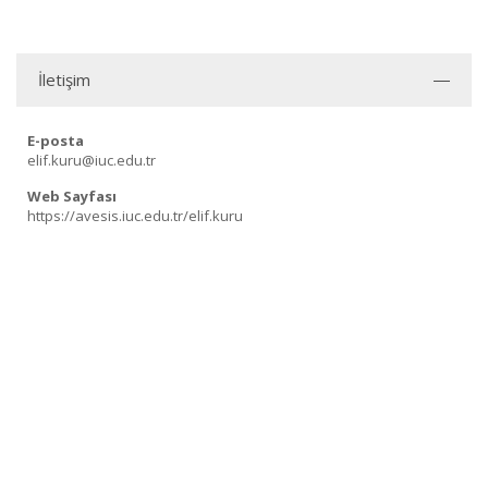
İletişim
E-posta
elif.kuru@iuc.edu.tr
Web Sayfası
https://avesis.iuc.edu.tr/elif.kuru