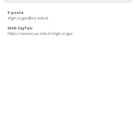
E-posta
elgin.ozgur@iuc.edu.tr
Web Sayfası
https://avesis.iuc.edu.tr/elgin.ozgur