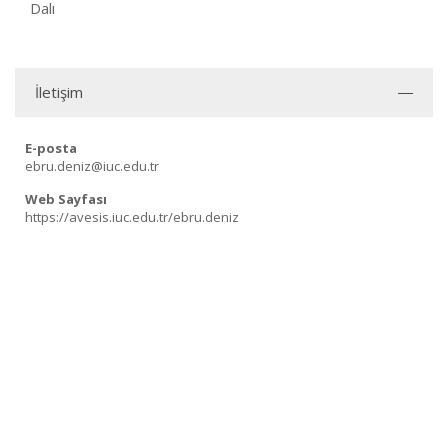
Dalı
İletişim
E-posta
ebru.deniz@iuc.edu.tr
Web Sayfası
https://avesis.iuc.edu.tr/ebru.deniz